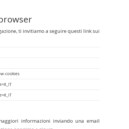
 browser
zione, ti invitiamo a seguire questi link sui
low-cookies
e=it_IT
e=it_IT
 maggiori informazioni inviando una email