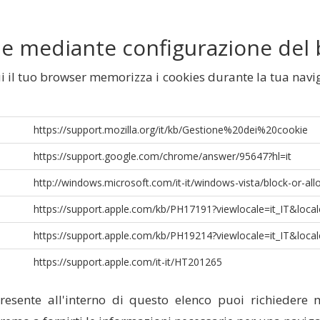
kie mediante configurazione del
 il tuo browser memorizza i cookies durante la tua naviga
https://support.mozilla.org/it/kb/Gestione%20dei%20cookie
https://support.google.com/chrome/answer/95647?hl=it
http://windows.microsoft.com/it-it/windows-vista/block-or-al
https://support.apple.com/kb/PH17191?viewlocale=it_IT&local
https://support.apple.com/kb/PH19214?viewlocale=it_IT&local
https://support.apple.com/it-it/HT201265
resente all'interno di questo elenco puoi richiedere